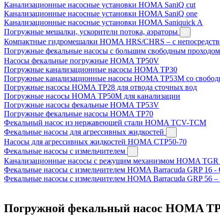
Канализационные насосные установки HOMA SaniQ cut
Канализационные насосные установки HOMA SaniQ one
Канализационные насосные установки HOMA Saniquick A
Погружные мешалки, ускорители потока, аэраторы
Компактные гидромешалки HOMA HRS/CHRS – с непосредст
Погружные фекальные насосы с большим свободным проходо
Насосы фекальные погружные HOMA TP50V
Погружные канализационные насосы HOMA TP30
Погружные канализационные насосы HOMA TP53M со свобод
Погружные насосы HOMA TP28 для отвода сточных вод
Погружные насосы HOMA TP50M для канализации
Погружные насосы фекальные HOMA TP53V
Погружные фекальные насосы HOMA TP70
Фекальный насос из нержавеющей стали HOMA TCV-TCM
Фекальные насосы для агрессивных жидкостей
Насосы для агрессивных жидкостей HOMA CTP50-70
Фекальные насосы с измельчителем
Канализационные насосы с режущим механизмом HOMA TGR
Фекальные насосы с измельчителем HOMA Barracuda GRP 16 -
Фекальные насосы с измельчителем HOMA Barracuda GRP 56 –
Погружной фекальный насос HOMA TP