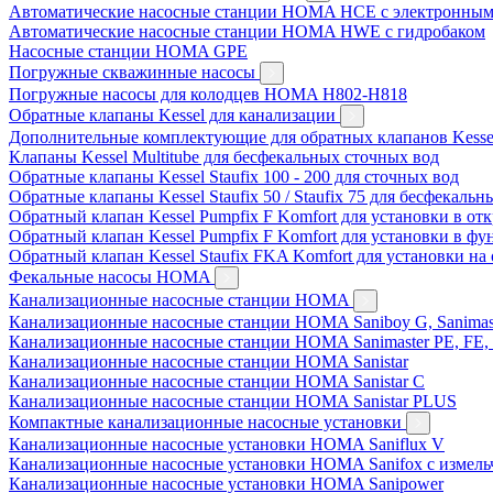
Автоматические насосные станции HOMA HCE с электронным
Автоматические насосные станции HOMA HWE с гидробаком
Насосные станции HOMA GPE
Погружные скважинные насосы
Погружные насосы для колодцев HOMA H802-H818
Обратные клапаны Kessel для канализации
Дополнительные комплектующие для обратных клапанов Kesse
Клапаны Kessel Multitube для бесфекальных сточных вод
Обратные клапаны Kessel Staufix 100 - 200 для сточных вод
Обратные клапаны Kessel Staufix 50 / Staufix 75 для бесфекаль
Обратный клапан Kessel Pumpfix F Komfort для установки в о
Обратный клапан Kessel Pumpfix F Komfort для установки в ф
Обратный клапан Kessel Staufix FKA Komfort для установки на
Фекальные насосы HOMA
Канализационные насосные станции HOMA
Канализационные насосные станции HOMA Saniboy G, Sanimas
Канализационные насосные станции HOMA Sanimaster PE, FE,
Канализационные насосные станции HOMA Sanistar
Канализационные насосные станции HOMA Sanistar C
Канализационные насосные станции HOMA Sanistar PLUS
Компактные канализационные насосные установки
Канализационные насосные установки HOMA Saniflux V
Канализационные насосные установки HOMA Sanifox с измель
Канализационные насосные установки HOMA Sanipower