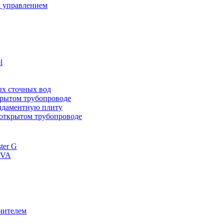
 управлением
l
ных сточных вод
ткрытом трубопроводе
ундаментную плиту
 открытом трубопроводе
ter G
 VA
чителем