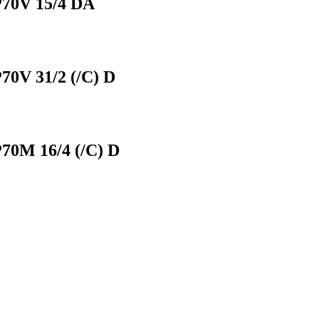
70V 15/4 DA
V 31/2 (/C) D
0M 16/4 (/C) D