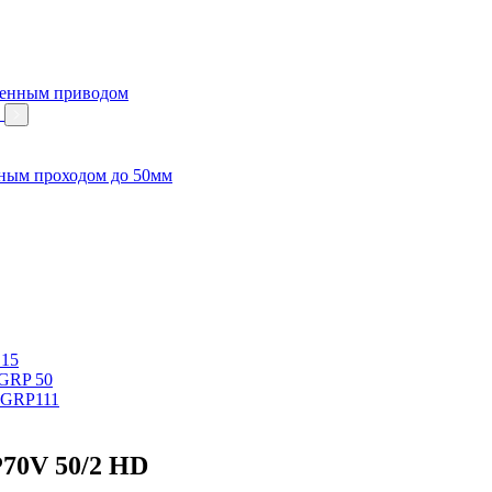
венным приводом
м
ным проходом до 50мм
 15
 GRP 50
 GRP111
70V 50/2 HD