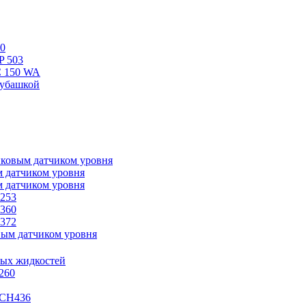
0
P 503
 150 WA
убашкой
ковым датчиком уровня
м датчиком уровня
м датчиком уровня
253
360
372
вым датчиком уровня
ных жидкостей
260
-CH436