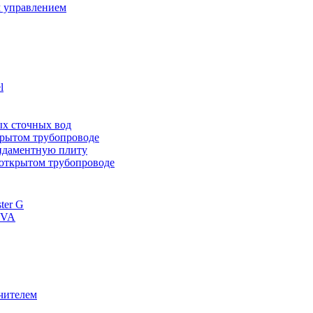
 управлением
l
ных сточных вод
ткрытом трубопроводе
ундаментную плиту
 открытом трубопроводе
ter G
 VA
чителем