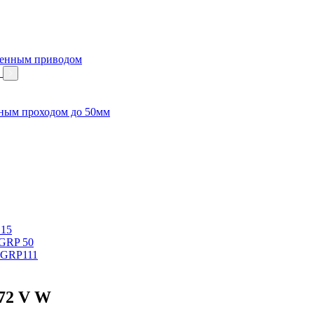
венным приводом
м
ным проходом до 50мм
 15
 GRP 50
 GRP111
72 V W