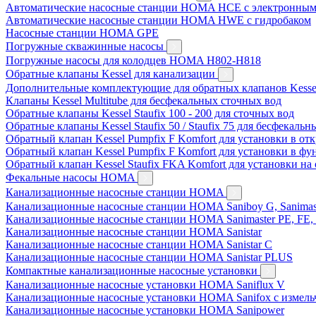
Автоматические насосные станции HOMA HCE с электронным
Автоматические насосные станции HOMA HWE с гидробаком
Насосные станции HOMA GPE
Погружные скважинные насосы
Погружные насосы для колодцев HOMA H802-H818
Обратные клапаны Kessel для канализации
Дополнительные комплектующие для обратных клапанов Kesse
Клапаны Kessel Multitube для бесфекальных сточных вод
Обратные клапаны Kessel Staufix 100 - 200 для сточных вод
Обратные клапаны Kessel Staufix 50 / Staufix 75 для бесфекаль
Обратный клапан Kessel Pumpfix F Komfort для установки в о
Обратный клапан Kessel Pumpfix F Komfort для установки в ф
Обратный клапан Kessel Staufix FKA Komfort для установки на
Фекальные насосы HOMA
Канализационные насосные станции HOMA
Канализационные насосные станции HOMA Saniboy G, Sanimas
Канализационные насосные станции HOMA Sanimaster PE, FE,
Канализационные насосные станции HOMA Sanistar
Канализационные насосные станции HOMA Sanistar C
Канализационные насосные станции HOMA Sanistar PLUS
Компактные канализационные насосные установки
Канализационные насосные установки HOMA Saniflux V
Канализационные насосные установки HOMA Sanifox с измель
Канализационные насосные установки HOMA Sanipower