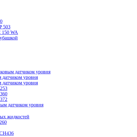
0
P 503
 150 WA
убашкой
ковым датчиком уровня
м датчиком уровня
м датчиком уровня
253
360
372
вым датчиком уровня
ных жидкостей
260
-CH436