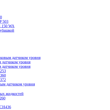
0
P 503
 150 WA
убашкой
ковым датчиком уровня
м датчиком уровня
м датчиком уровня
253
360
372
вым датчиком уровня
ных жидкостей
260
-CH436