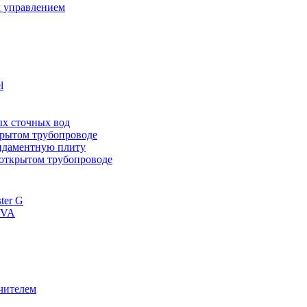
 управлением
l
ных сточных вод
ткрытом трубопроводе
ундаментную плиту
 открытом трубопроводе
ter G
 VA
чителем