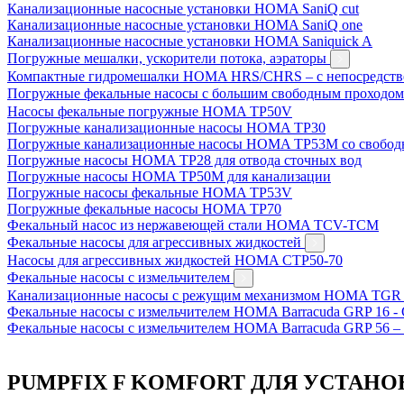
Канализационные насосные установки HOMA SaniQ cut
Канализационные насосные установки HOMA SaniQ one
Канализационные насосные установки HOMA Saniquick A
Погружные мешалки, ускорители потока, аэраторы
Компактные гидромешалки HOMA HRS/CHRS – с непосредст
Погружные фекальные насосы с большим свободным проходо
Насосы фекальные погружные HOMA TP50V
Погружные канализационные насосы HOMA TP30
Погружные канализационные насосы HOMA TP53M со свобод
Погружные насосы HOMA TP28 для отвода сточных вод
Погружные насосы HOMA TP50M для канализации
Погружные насосы фекальные HOMA TP53V
Погружные фекальные насосы HOMA TP70
Фекальный насос из нержавеющей стали HOMA TCV-TCM
Фекальные насосы для агрессивных жидкостей
Насосы для агрессивных жидкостей HOMA CTP50-70
Фекальные насосы с измельчителем
Канализационные насосы с режущим механизмом HOMA TGR
Фекальные насосы с измельчителем HOMA Barracuda GRP 16 -
Фекальные насосы с измельчителем HOMA Barracuda GRP 56 –
PUMPFIX F KOMFORT ДЛЯ УСТАНОВ