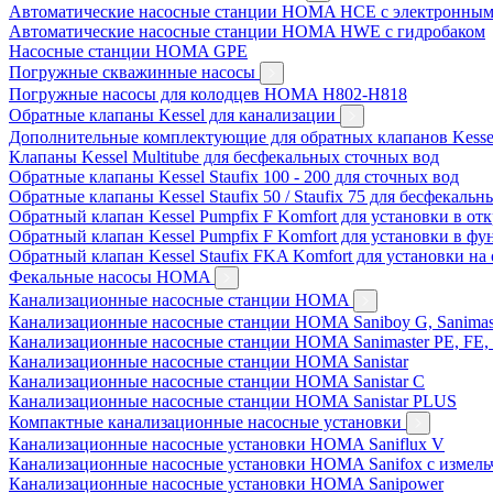
Автоматические насосные станции HOMA HCE с электронным
Автоматические насосные станции HOMA HWE с гидробаком
Насосные станции HOMA GPE
Погружные скважинные насосы
Погружные насосы для колодцев HOMA H802-H818
Обратные клапаны Kessel для канализации
Дополнительные комплектующие для обратных клапанов Kesse
Клапаны Kessel Multitube для бесфекальных сточных вод
Обратные клапаны Kessel Staufix 100 - 200 для сточных вод
Обратные клапаны Kessel Staufix 50 / Staufix 75 для бесфекаль
Обратный клапан Kessel Pumpfix F Komfort для установки в о
Обратный клапан Kessel Pumpfix F Komfort для установки в ф
Обратный клапан Kessel Staufix FKA Komfort для установки на
Фекальные насосы HOMA
Канализационные насосные станции HOMA
Канализационные насосные станции HOMA Saniboy G, Sanimas
Канализационные насосные станции HOMA Sanimaster PE, FE,
Канализационные насосные станции HOMA Sanistar
Канализационные насосные станции HOMA Sanistar C
Канализационные насосные станции HOMA Sanistar PLUS
Компактные канализационные насосные установки
Канализационные насосные установки HOMA Saniflux V
Канализационные насосные установки HOMA Sanifox с измель
Канализационные насосные установки HOMA Sanipower