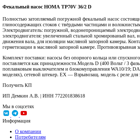
Фекальный насос HOMA TP70V 36/2 D
Полностью затопляемый погружной фекальный насос состоящий 
глиносодержащих стоков с твёрдыми частицами и волокнистым
Электродвигатель: погружной, водонепроницаемый электродвига
электродвигателя: увеличенный стальной хромированый вал, н
движения вала, для изоляции масляной запорной камеры. Конт
герметизации в масляной запорной камере. Противовзрывная защ
Комплект поставки: насосы без опорного кольца или спускного
поставляется как принадлежности.Модель D (400 Вольт / 3 фаз
поплавковым выключателем и блокомуправления WA10/19; DA10/
моделях), сетевой штекер. EX — Взрывозащ. модель с реле для
Получить КП
ИП Демкин А.В. | ИНН 772201838618
Мы в соцсетях
Информация
О компании
Потребителям