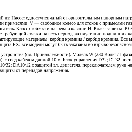
из: Насос: одноступенчатый с горизонтальным напорным патруб
и примесями. V — свободное колесо для стоков с примесями г
тель. Класс стойкости нагрева изоляции H. Класс защиты IP 68
е требующий смазки на весь период эксплуатации подшипник ка
актирующие материалы: карбид кремния / карбид кремния. Все м
ита EX: все модели могут быть заказаны во взрывобезопасном ва
 устройства (см. Принадлежности). Модель W (230 Вольт / 1 фа
ы): с соед.кабелем длиной 10 м. Блок управления D32; DT32 пос
32; DA10/12 с защитой эл. двигателя, переключателем ручн.-ав
 защиты от перепадов напряжения.