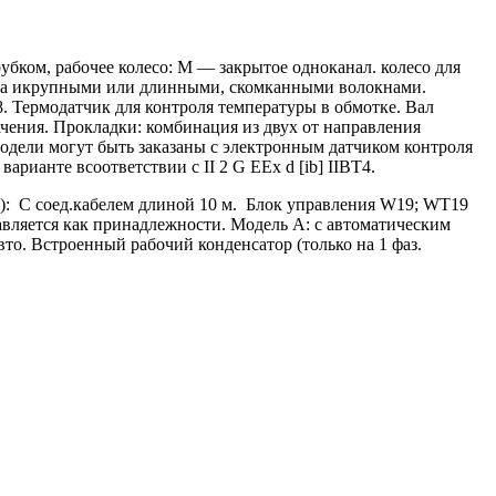
ком, рабочее колесо: M — закрытое одноканал. колесо для
аза икрупными или длинными, скомканными волокнами.
. Термодатчик для контроля температуры в обмотке. Вал
чения. Прокладки: комбинация из двух от направления
одели могут быть заказаны с электронным датчиком контроля
рианте всоответствии с II 2 G EEx d [ib] IIBT4.
за): С соед.кабелем длиной 10 м. Блок управления W19; WT19
тавляется как принадлежности. Модель A: с автоматическим
то. Встроенный рабочий конденсатор (только на 1 фаз.