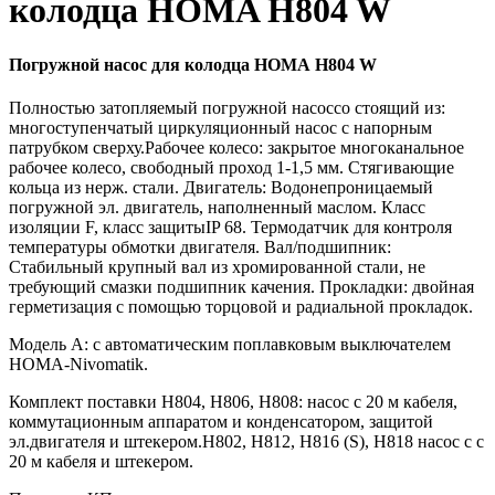
колодца HOMA H804 W
Погружной насос для колодца HOMA H804 W
Полностью затопляемый погружной насоссо стоящий из:
многоступенчатый циркуляционный насос с напорным
патрубком сверху.Рабочее колесо: закрытое многоканальное
рабочее колесо, свободный проход 1-1,5 мм. Стягивающие
кольца из нерж. стали. Двигатель: Водонепроницаемый
погружной эл. двигатель, наполненный маслом. Класс
изоляции F, класс защитыIP 68. Термодатчик для контроля
температуры обмотки двигателя. Вал/подшипник:
Стабильный крупный вал из хромированной стали, не
требующий смазки подшипник качения. Прокладки: двойная
герметизация с помощью торцовой и радиальной прокладок.
Модель А: с автоматическим поплавковым выключателем
HOMA-Nivomatik.
Комплект поставки H804, H806, H808: насос с 20 м кабеля,
коммутационным аппаратом и конденсатором, защитой
эл.двигателя и штекером.H802, H812, H816 (S), H818 насос с с
20 м кабеля и штекером.