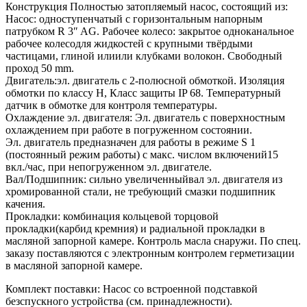
Конструкция Полностью затопляемый насос, состоящий из:
Насос: одноступенчатый с горизонтальным напорным
патрубком R 3″ AG. Рабочее колесо: закрытое одноканальное
рабочее колесодля жидкостей с крупными твёрдыми
частицами, глиной илиили клубками волокон. Свободный
проход 50 mm.
Двигатель:эл. двигатель с 2-полюсной обмоткой. Изоляция
обмотки по классу H, Класс защиты IP 68. Температурный
датчик в обмотке для контроля температуры.
Охлаждение эл. двигателя: Эл. двигатель с поверхностным
охлаждением при работе в погруженном состоянии.
Эл. двигатель предназначен для работы в режиме S 1
(постоянный режим работы) с макс. числом включений15
вкл./час, при непогруженном эл. двигателе.
Вал/Подшипник: сильно увеличенныйвал эл. двигателя из
хромированной стали, не требующий смазки подшипник
качения.
Прокладки: комбинация кольцевой торцовой
прокладки(карбид кремния) и радиальной прокладки в
масляной запорной камере. Контроль масла снаружи. По спец.
заказу поставляются с электронным контролем герметизации
в масляной запорной камере.
Комплект поставки: Насос со встроенной подставкой
безспускного устройства (см. принадлежности).