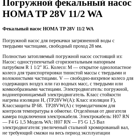
Погружной фекальный насос
HOMA TP 28V 11/2 WA
Фекальный насос HOMA TP 28V 11/2 WA
Погружной насос для перекачки загрязненной воды c
твердыми частицами, свободный проход 28 мм.
Полностью затопляемый погружной насос состоящий из:
Насос: одноступенчатый сгоризонтальным напорным
патрубком R 1 1/2″ IG. Колесо: М — открытое однолопастное
колесо для транспортировки тинистой массы с твердыми и
волокнистыми частицами. V — свободно-вихревое колесо для
содержащих воздух или газ водных масс, с твердыми или
комкообразными частицами. Электродвигатель: погружной,
водонепроницаемый электродвигатель. Класс стойкости
нагрева изоляции H, (TP28VW(A): Класс изоляции F),
Классзащиты IP 68. TP28VW(A) с термодатчиком для
контроля температуры в обмотке. Отделённая от двигателя
камера подключения электрокабеля. Электрокабель: H07 RN
— F4 G 1,5 Модель WA: H07 RN — F5 G 1,5 Вал
электродвигателя: увеличеный стальной хромированый вал,
не требующий смазки на весь период эксплуатации