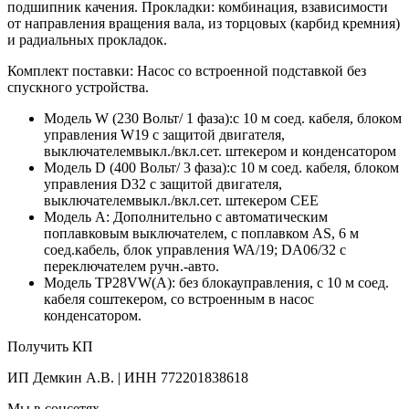
подшипник качения. Прокладки: комбинация, взависимости
от направления вращения вала, из торцовых (карбид кремния)
и радиальных прокладок.
Комплект поставки: Насос сo встроенной подставкой без
спускного устройства.
Модель W (230 Вольт/ 1 фаза):с 10 м соед. кабеля, блоком
управления W19 с защитой двигателя,
выключателемвыкл./вкл.сет. штекером и конденсатором
Модель D (400 Вольт/ 3 фаза):с 10 м соед. кабеля, блоком
управления D32 с защитой двигателя,
выключателемвыкл./вкл.сет. штекером СЕЕ
Модель A: Дополнительно с автоматическим
поплавковым выключателем, с поплавком AS, 6 м
соед.кабель, блок управления WA/19; DA06/32 с
переключателем ручн.-авто.
Модель TP28VW(A): без блокауправления, с 10 м соед.
кабеля соштекером, со встроенным в насос
конденсатором.
Получить КП
ИП Демкин А.В. | ИНН 772201838618
Мы в соцсетях