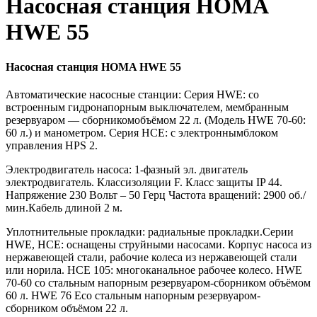
Насосная станция HOMA
HWE 55
Насосная станция HOMA HWE 55
Автоматические насосные станции: Серия HWE: со
встроенным гидронапорным выключателем, мембранным
резервуаром — сборникомобъёмом 22 л. (Модель HWE 70-60:
60 л.) и манометром. Серия HCE: с электроннымблоком
управления HPS 2.
Электродвигатель насоса: 1-фазный эл. двигатель
электродвигатель. Классизоляции F. Класс защиты IP 44.
Напряжение 230 Вольт – 50 Герц Частота вращений: 2900 об./
мин.Кабель длиной 2 м.
Уплотнительные прокладки: радиальные прокладки.Серии
HWE, HCE: оснащены струйными насосами. Корпус насоса из
нержавеющей стали, рабочие колеса из нержавеющей стали
или норила. HCE 105: многоканальное рабочее колесо. HWE
70-60 со стальным напорным резервуаром-сборником объёмом
60 л. HWE 76 Есо стальным напорным резервуаром-
сборником объёмом 22 л.