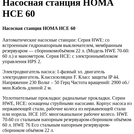
Насосная станция HOMA
HCE 60
Насосная станция HOMA HCE 60
Автоматические насосные станции: Серия HWE: со
встроенным гидронапорным выключателем, мембранным
резервуаром — сборникомобъёмом 22 л. (Модель HWE 70-60:
60 л.) и манометром. Серия HCE: с электроннымблоком
управления HPS 2.
Электродвигатель насоса: 1-фазный эл. двигатель
электродвигатель. Классизоляции F. Класс защиты IP 44.
Напряжение 230 Вольт – 50 Герц Частота вращений: 2900 об./
мин.Кабель длиной 2 м.
Уплотнительные прокладки: радиальные прокладки. Серии
HWE, HCE: оснащены струйными насосами. Корпус насоса из
нержавеющей стали, рабочие колеса из нержавеющей стали
или норила. HCE 105: многоканальное рабочее колесо. HWE
70-60 со стальным напорным резервуаром-сборником объёмом
60 л. HWE 76 Есо стальным напорным резервуаром-
сборником объёмом 22 л.