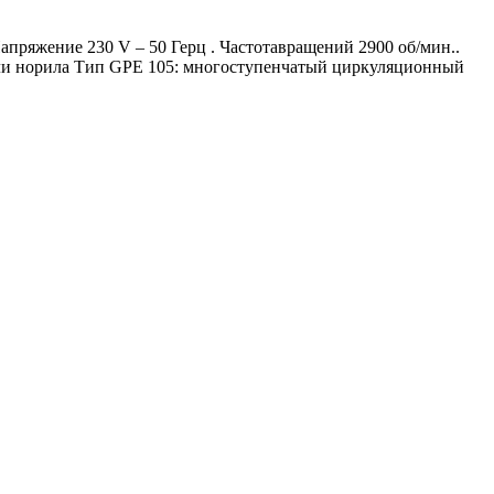
апряжение 230 V – 50 Герц . Частотавращений 2900 об/мин..
 или норила Тип GPE 105: многоступенчатый циркуляционный