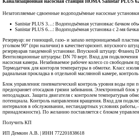
Канализационная насосная станция HOMA Sanistar PLUS 6
Незатопляемые сдвоенные водоподъёмные насосные установки 
Sanistar PLUS 3…: Водоподъёмная установкас бaчком объ
Sanistar PLUS 6…: Водоподъёмная установка с 2-мя бaчка
Резервуар: не гниющий, газо- и запахо непроницаемый пластик
уголком 90° (при наличии) в качествегоризонт. впускного штуц
резервуарав тандемной установке. Впускной штуцер: Фланец 
Вентиляционные штуцеры: DN 70 верт. Вход для подключения р
насосная камера. Незабиваемое рабочее колесо со свободным 
Термодатчик для конторля температуры в обмотке. Класс изоля
радиальная прокладка в отдельной маслянной камере, контроль
Блок управления: пневматический контроль уровня воды при 
предохраняет отосадков грязии забивания. Электронный блок 
неподладках. Защита двигателя с контролем температурыв обм
потенциала. Контроль направления вращения. Вход для подключ
интервалов в обслуживании, нестандартных условиях работы,
принадлежности). По желанию поставляется с блоком управле
Получить КП
ИП Демкин А.В. | ИНН 772201838618