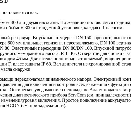
25 D
поставляются как:
ёмом 300 л и двумя насосами. По желанию поставляется с одним
ми объёмом 300 л втандемной установке, каждая с 1 насосом.
овый резервуар. Впускные штуцеры: DN 150 горизонт., высота ш
ера 600 мм иливыше, горизонт. переставляемого, DN 100 вертика
DN 80. Эластичный переходник DN 80/DN 100. Впускной патруб
учного мембранного насоса: R 1“ IG. Отверстие для чистки с з
проходом 45 мм. Двигатель: полностью затопляемый, водонепрон
ции F, класс защиты IP 68. Вал двигателя из хромированной ст
 масла снаружи.
помощи переключателя динамического напора. Электронный конт
управления для включения и контроля всех важнейших функций 
отке. Оптическое уведомлениео неполадках. Аларм подается вс
ения диагностического прибора ServCom (см. принадлежности) д
– измененияуровня включения. Простое подключение аккумулятор
ния HCON (см. принадлежности).