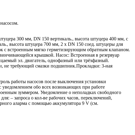
 насосом.
туцера 300 мм, DN 150 вертикаль., высота штуцера 400 мм, с
ль., высота штуцера 700 мм, 2 x DN 150 соед. штуцеры для
ок с встроенным мягко герметизирующим обратным клапаном.
авинчивающейся крышкой. Насос: Встроенная в резервуар
ицаемый эл. двигатель, однофазный или трёхфазный.
али, не требующий смазки подшипник.Прокладки: 3-ная
роль работы насосов после выключения установки
с уведомлением обо всех возникающих при работе
троенным зуммером. Уведомление о неполадках свободного
ля: – запроса о кол-ве рабочих часов, переключений,
ного аларма с помощью аккумулятора 9 V (см.