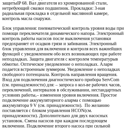
защитыIP 68. Вал двигателя из хромированной стали,
нетребующий смазки подшипник. Прокладки: 3-ная
радиальная прокладка в отдельной маслянной камере,
контроль масла снаружи.
Блок управления: пневматический контроль уровня воды при
помощи переключателя динамического напора. Электронный
контроль работы насосов после выключения установки
предохраняет от осадков грязи и забивания. Электронный
блок управления для включения и контроля всех важнейших
функций с уведомлением обо всех возникающих при работе
неподладках. Защита двигателя с контролем температурыв
обмотке. Оптическое уведомление о неполадках. Аларм
подается встроенным зуммером. Уведомление о неполадках
свободного потенциала. Контроль направления вращения.
Вход для подключения диагностического прибора ServCom
(см. принадлежности) для: – запроса о кол-ве рабочих часов,
переключений, интервалов в обслуживании, нестандартных
условиях работы,– изменения уровня включения. Простое
подключение аккумуляторного аларма с помощью
аккумулятора 9 V (см. принадлежности). По желанию
поставляется с блоком управления HCON(см.
принадлежности). Дополнительно для двух насосных
установок. Смена насосов при каждом последующем
включении. Подключение второго насоса при сильной