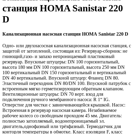
станция HOMA Sanistar 220
D
Канализационная насосная станция HOMA Sanistar 220 D
Одно- или двухнасосная канализационная насосная станция, с
защитой от затоплений, состоящая из: Резервуар-сборник: не
гниющий,газо- и запахо непроницаемый пластиковый
резервуар. Впускные штуцеры: DN 100 горизонтальный,
высота 180 мм DN 100 горизонтальный, высота 250 мм DN
100 вертикальный DN 150 горизонтальный и вертикальный
DN 40 вертикальный. Впускной штуцер: Фланец DN 80.
Эластичный переходник DN 80/DN 100. Впускной патрубок с
встроенным мягко герметизирующим обратным клапаном.
Вентиляционные штуцеры: DN 70 верт. вход для
подключения ручного мембранного насоса: R 1“ IG.
Отверстие для чистки с завинчивающейся крышкой. Насос:
Встроенная в резервуар насосная камера. Незабиваемое
рабочее колесо со свободным проходом 45 мм. Двигатель:
полностью затопляемый, водонепроницаемый эл.
двигатель,однофазный или трёхфазный. Термодатчик для
конторля температуры в обмотке. Класс изоляции F, класс