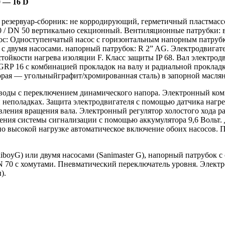
 — 16 D
з: резервуар-сборник: не корродирующий, герметичный пластмас
0 / DN 50 вертикально секционный. Вентиляционные патрубки: 
асос: Одноступенчатый насос с горизонтальным напорным патру
G с двумя насосами. напорный патрубок: R 2” AG. Электродвига
 стойкости нагрева изоляции F. Класс защиты IP 68. Вал электр
GRP 16 с комбинацией прокладок на валу и радиальной прокладк
торая — угольныйграфит/хромированная сталь) в запорной масля
 воды с переключением динамического напора. Электронный ком
и неполадках. Защита электродвигателя с помощью датчика нагр
ения вращения вала. Электронный регулятор холостого хода раб
ения системы сигнализации с помощью аккумулятора 9,6 Вольт.
о высокой нагрузке автоматическое включение обоих насосов. П
niboyG) или двумя насосами (Sanimaster G), напорный патрубок
 70 с хомутами. Пневматический переключатель уровня. Элект
).