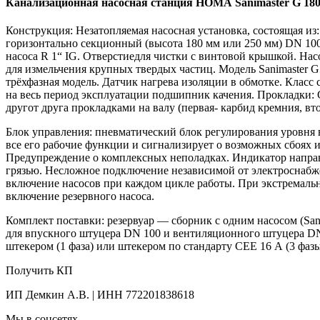
Канализационная насосная станция HOMA Sanimаster G 180
Конструкция: Незатопляемая насосная установка, состоящая и
горизонтально секционный (высота 180 мм или 250 мм) DN 10
насоса R 1“ IG. Отверстиедля чистки с винтовой крышкой. Н
для измельчения крупных твердых частиц. Модель Sanimaster 
трёхфазная модель. Датчик нагрева изоляции в обмотке. Класс
на весь период эксплуатации подшипник качения. Прокладки: 
другот друга прокладками на валу (первая- карбид кремния, в
Блок управления: пневматический блок регулирования уровня
все его рабочие функции и сигнализирует о возможных сбоях 
Предупреждение о комплексных неполадках. Индикатор направл
грязью. Несложное подключение независимой от электроснабж
включение насосов при каждом цикле работы. При экстремальн
включение резервного насоса.
Комплект поставки: резервуар — сборник с одним насосом (Sa
для впускного штуцера DN 100 и вентиляционного штуцера DN
штекером (1 фаза) или штекером по стандарту СЕЕ 16 А (3 фазы
Получить КП
ИП Демкин А.В. | ИНН 772201838618
Мы в соцсетях