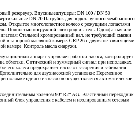
совый резервуар. Впускныештуцеры: DN 100 / DN 50
вертикальные DN 70 Патрубок для подкл. ручного мембранного
бком. Открытое многолопастное колесо с режущими лопастями
тель: Полностью погружной электродвигатель. Однофазная или
одвигателя: Стальной хромированный вал, не требующий смазки
ой в запорной масляной камере. GRP 26 с двумя не зависящими
ной камере. Контроль масла снаружи.
мутационный аппарат управляет работой насоса, контролирует
ева обмотки. Оптический и зуммерный сигнал при неполадках.
очего колеса предохраняет насос от засорения и забивания
 Дополнительно для двухнасосной установки: Переменное
ри поломке одного из насосов осуществляется автоматическое
 с соединительным коленом 90° R2“ AG. Эластичный переходник
ронный блок управления с кабелем и изолированным сетевым