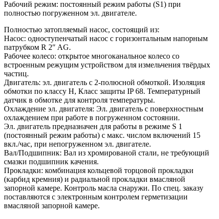
Рабочий режим: постоянный режим работы (S1) при
полностью погруженном эл. двигателе.
Полностью затопляемый насос, состоящий из:
Насос: одноступенчатый насос с горизонтальным напорным
патрубком R 2″ AG.
Рабочее колесо: открытое многоканальное колесо со
встроенным режущим устройством для измельчения твёрдых
частиц.
Двигатель: эл. двигатель с 2-полюсной обмоткой. Изоляция
обмотки по классу H, Класс защиты IP 68. Температурный
датчик в обмотке для контроля температуры.
Охлаждение эл. двигателя: Эл. двигатель с поверхностным
охлаждением при работе в погруженном состоянии.
Эл. двигатель предназначен для работы в режиме S 1
(постоянный режим работы) с макс. числом включений 15
вкл./час, при непогруженном эл. двигателе.
Вал/Подшипник: Вал из хромированой стали, не требующий
смазки подшипник качения.
Прокладки: комбинация кольцевой торцовой прокладки
(карбид кремния) и радиальной прокладки вмасляной
запорной камере. Контроль масла снаружи. По спец. заказу
поставляются с электронным контролем герметизации
вмасляной запорной камере.