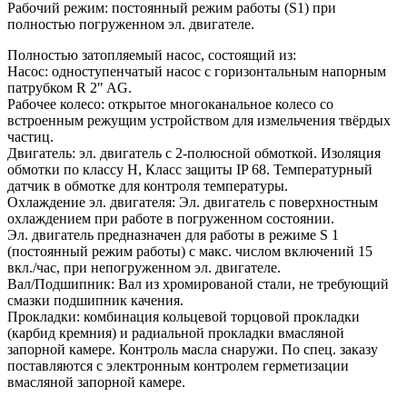
Рабочий режим: постоянный режим работы (S1) при
полностью погруженном эл. двигателе.
Полностью затопляемый насос, состоящий из:
Насос: одноступенчатый насос с горизонтальным напорным
патрубком R 2″ AG.
Рабочее колесо: открытое многоканальное колесо со
встроенным режущим устройством для измельчения твёрдых
частиц.
Двигатель: эл. двигатель с 2-полюсной обмоткой. Изоляция
обмотки по классу H, Класс защиты IP 68. Температурный
датчик в обмотке для контроля температуры.
Охлаждение эл. двигателя: Эл. двигатель с поверхностным
охлаждением при работе в погруженном состоянии.
Эл. двигатель предназначен для работы в режиме S 1
(постоянный режим работы) с макс. числом включений 15
вкл./час, при непогруженном эл. двигателе.
Вал/Подшипник: Вал из хромированой стали, не требующий
смазки подшипник качения.
Прокладки: комбинация кольцевой торцовой прокладки
(карбид кремния) и радиальной прокладки вмасляной
запорной камере. Контроль масла снаружи. По спец. заказу
поставляются с электронным контролем герметизации
вмасляной запорной камере.