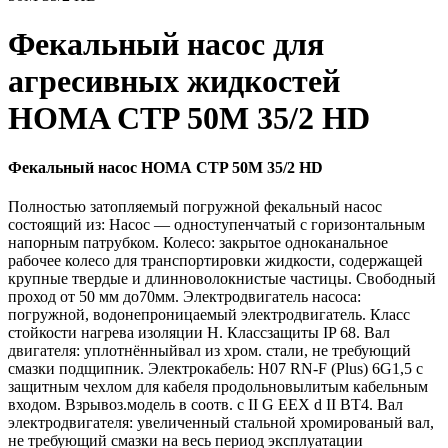
Фекальный насос для
агресивных жидкостей
HOMA CTP 50M 35/2 HD
Фекальный насос HOMA CTP 50M 35/2 HD
Полностью затопляемый погружной фекальный насос
состоящий из: Насос — одноступенчатый с горизонтальным
напорным патрубком. Колесо: закрытое одноканальное
рабочее колесо для транспортировки жидкости, содержащей
крупные твердые и длинноволокнистые частицы. Свободный
проход от 50 мм до70мм. Электродвигатель насоса:
погружной, водонепроницаемый электродвигатель. Класс
стойкости нагрева изоляции H. Классзащиты IP 68. Вал
двигателя: уплотнённыйвал из хром. стали, не требующий
смазки подщипник. Электрокабель: H07 RN-F (Plus) 6G1,5 с
защитным чехлом для кабеля продольновылитым кабельным
входом. Взрывоз.модель в соотв. с II G EEX d II BT4. Вал
электродвигателя: увеличенный стальной хромированый вал,
не требующий смазки на весь период эксплуатации