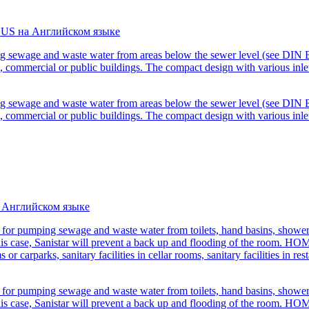
PLUS на Английском языке
g sewage and waste water from areas below the sewer level (see DIN E
ate, commercial or public buildings. The compact design with various inl
g sewage and waste water from areas below the sewer level (see DIN E
ate, commercial or public buildings. The compact design with various inl
а Английском языке
for pumping sewage and waste water from toilets, hand basins, showers
n this case, Sanistar will prevent a back up and flooding of the room. HO
or carparks, sanitary facilities in cellar rooms, sanitary facilities in re
for pumping sewage and waste water from toilets, hand basins, showers
n this case, Sanistar will prevent a back up and flooding of the room. HO