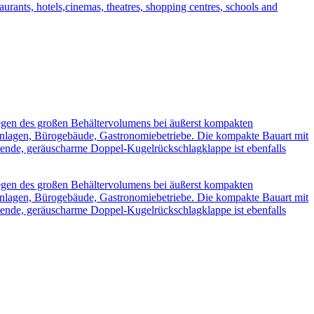
staurants, hotels,cinemas, theatres, shopping centres, schools and
en des großen Behältervolumens bei äußerst kompakten
nanlagen, Bürogebäude, Gastronomiebetriebe. Die kompakte Bauart mit
htende, geräuscharme Doppel-Kugelrückschlagklappe ist ebenfalls
en des großen Behältervolumens bei äußerst kompakten
nanlagen, Bürogebäude, Gastronomiebetriebe. Die kompakte Bauart mit
htende, geräuscharme Doppel-Kugelrückschlagklappe ist ebenfalls