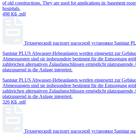
of old constructions. They are used for applications in: basement rooms 
hospitals.
498 КБ
.pdf
Технический паспорт насосной установки Sanistar 
Sanistar PLUS Abwasser-Hebeanlagen werden eingesetzt zur Gebäud
Abmessungen sind sie insbesondere bestimmt für die Entsorgung größ
zahlreichen alternativen Zulaufanschlüssen ermöglicht platzsparende
platzsparend in die Anlage integriert.
Sanistar PLUS Abwasser-Hebeanlagen werden eingesetzt zur Gebäud
Abmessungen sind sie insbesondere bestimmt für die Entsorgung größ
zahlreichen alternativen Zulaufanschlüssen ermöglicht platzsparende
platzsparend in die Anlage integriert.
326 КБ
.pdf
Технический паспорт насосной установки Sanistar н