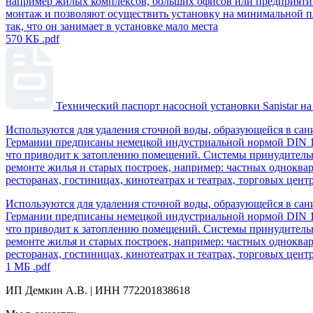
например жилых комплексов, больших офисов или предприяти
монтаж и позволяют осуществить установку на минимальной п
так, что он занимает в установке мало места
570 КБ
.pdf
Технический паспорт насосной установки Sanistar на
Используются для удаления сточной воды, образующейся в сан
Германии предписаны немецкой индустриальной нормой DIN 120
что приводит к затоплению помещений. Системы принудительно
ремонте жилья и старых построек, например: частных одноква
ресторанах, гостиницах, кинотеатрах и театрах, торговых цент
Используются для удаления сточной воды, образующейся в сан
Германии предписаны немецкой индустриальной нормой DIN 120
что приводит к затоплению помещений. Системы принудительно
ремонте жилья и старых построек, например: частных одноква
ресторанах, гостиницах, кинотеатрах и театрах, торговых цент
1 МБ
.pdf
ИП Демкин А.В. | ИНН 772201838618