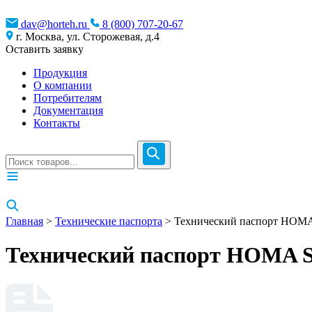
dav@horteh.ru
8 (800) 707-20-67
г. Москва, ул. Сторожевая, д.4
Оставить заявку
Продукция
О компании
Потребителям
Документация
Контакты
Главная
>
Технические паспорта
> Технический паспорт HOMA 
Технический паспорт HOMA S