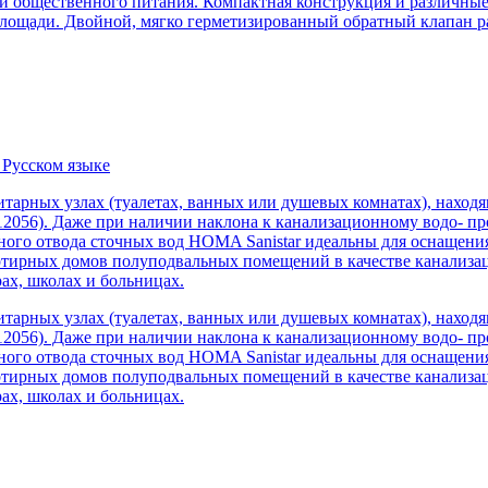
й общественного питания. Компактная конструкция и различные
лощади. Двойной, мягко герметизированный обратный клапан ра
 Русском языке
итарных узлах (туалетах, ванных или душевых комнатах), наход
56). Даже при наличии наклона к канализационному водо- пров
го отвода сточных вод HOMA Sanistar идеальны для оснащения 
ртирных домов полуподвальных помещений в качестве канализац
рах, школах и больницах.
итарных узлах (туалетах, ванных или душевых комнатах), наход
56). Даже при наличии наклона к канализационному водо- пров
го отвода сточных вод HOMA Sanistar идеальны для оснащения 
ртирных домов полуподвальных помещений в качестве канализац
рах, школах и больницах.