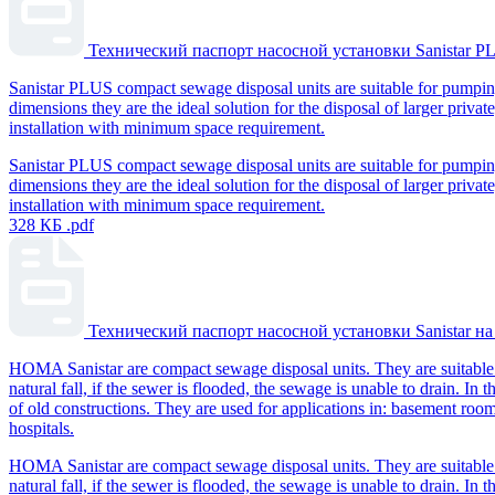
Технический паспорт насосной установки Sanistar 
Sanistar PLUS compact sewage disposal units are suitable for pumpin
dimensions they are the ideal solution for the disposal of larger priv
installation with minimum space requirement.
Sanistar PLUS compact sewage disposal units are suitable for pumpin
dimensions they are the ideal solution for the disposal of larger priv
installation with minimum space requirement.
328 КБ
.pdf
Технический паспорт насосной установки Sanistar н
HOMA Sanistar are compact sewage disposal units. They are suitable 
natural fall, if the sewer is flooded, the sewage is unable to drain. I
of old constructions. They are used for applications in: basement rooms 
hospitals.
HOMA Sanistar are compact sewage disposal units. They are suitable 
natural fall, if the sewer is flooded, the sewage is unable to drain. I