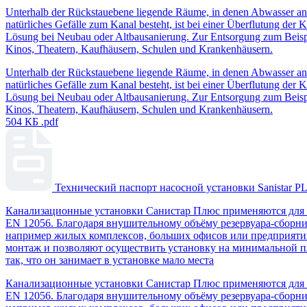
Unterhalb der Rückstauebene liegende Räume, in denen Abwasser anf
natürliches Gefälle zum Kanal besteht, ist bei einer Überflutung de
Lösung bei Neubau oder Altbausanierung. Zur Entsorgung zum Beispiel
Kinos, Theatern, Kaufhäusern, Schulen und Krankenhäusern.
Unterhalb der Rückstauebene liegende Räume, in denen Abwasser anf
natürliches Gefälle zum Kanal besteht, ist bei einer Überflutung de
Lösung bei Neubau oder Altbausanierung. Zur Entsorgung zum Beispiel
Kinos, Theatern, Kaufhäusern, Schulen und Krankenhäusern.
504 КБ
.pdf
Технический паспорт насосной установки Sanistar P
Канализационные установки Санистар Плюс применяются для о
EN 12056. Благодаря внушительному объёму резервуара-сборн
например жилых комплексов, больших офисов или предприяти
монтаж и позволяют осуществить установку на минимальной п
так, что он занимает в установке мало места
Канализационные установки Санистар Плюс применяются для о
EN 12056. Благодаря внушительному объёму резервуара-сборн