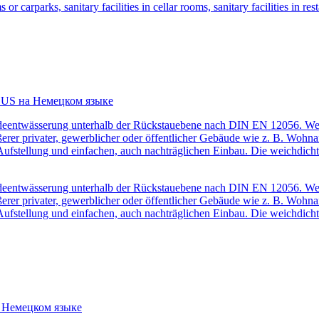
or carparks, sanitary facilities in cellar rooms, sanitary facilities in re
PLUS на Немецком языке
eentwässerung unterhalb der Rückstauebene nach DIN EN 12056. Weg
erer privater, gewerblicher oder öffentlicher Gebäude wie z. B. Woh
 Aufstellung und einfachen, auch nachträglichen Einbau. Die weichdic
eentwässerung unterhalb der Rückstauebene nach DIN EN 12056. Weg
erer privater, gewerblicher oder öffentlicher Gebäude wie z. B. Woh
 Aufstellung und einfachen, auch nachträglichen Einbau. Die weichdic
а Немецком языке