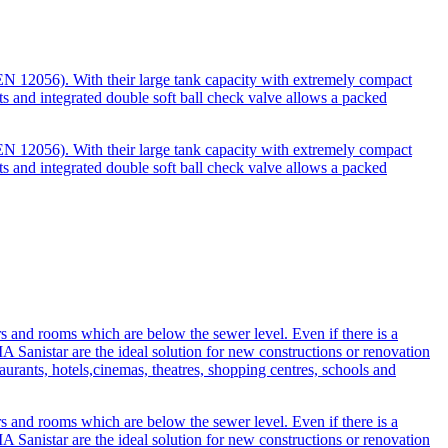
N 12056). With their large tank capacity with extremely compact
ets and integrated double soft ball check valve allows a packed
N 12056). With their large tank capacity with extremely compact
ets and integrated double soft ball check valve allows a packed
 and rooms which are below the sewer level. Even if there is a
MA Sanistar are the ideal solution for new constructions or renovation
staurants, hotels,cinemas, theatres, shopping centres, schools and
 and rooms which are below the sewer level. Even if there is a
MA Sanistar are the ideal solution for new constructions or renovation