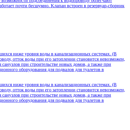
 возможности подсоединения к водопроводу облегчают
ботает почти бесшумно. Kлапан встроен в резервуар-сборник
ящихся ниже уровня воды в канализационных системах. (В
оду, отток воды при его затоплении становится невозможен,
санузлов при строительстве новых домов, а также при
ионного оборудования для подвалов для туалетов в
ящихся ниже уровня воды в канализационных системах. (В
оду, отток воды при его затоплении становится невозможен,
санузлов при строительстве новых домов, а также при
ионного оборудования для подвалов для туалетов в