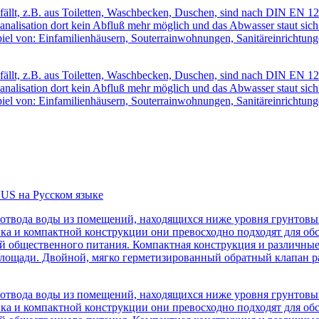
ällt, z.B. aus Toiletten, Waschbecken, Duschen, sind nach DIN EN 12
r Kanalisation dort kein Abfluß mehr möglich und das Abwasser staut 
 von: Einfamilienhäusern, Souterrainwohnungen, Sanitäreinrichtungen 
ällt, z.B. aus Toiletten, Waschbecken, Duschen, sind nach DIN EN 12
r Kanalisation dort kein Abfluß mehr möglich und das Abwasser staut 
 von: Einfamilienhäusern, Souterrainwohnungen, Sanitäreinrichtungen 
LUS на Русском языке
твода воды из помещений, находящихся ниже уровня грунтовых
ика и компактной конструкции они превосходно подходят для о
й общественного питания. Компактная конструкция и различные
лощади. Двойной, мягко герметизированный обратный клапан ра
твода воды из помещений, находящихся ниже уровня грунтовых
ика и компактной конструкции они превосходно подходят для о