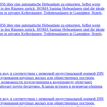
056 über eine automatische Hebeanlage zu entsorgen. Selbst wenn
sich in den Räumen zurück. HOMA Sanistar Hebeanlagen sind die ideale
in privaten Kellerräumen, Toilettenanlagen in Gaststätten, Hotels,
056 über eine automatische Hebeanlage zu entsorgen. Selbst wenn
sich in den Räumen zurück. HOMA Sanistar Hebeanlagen sind die ideale
in privaten Kellerräumen, Toilettenanlagen in Gaststätten, Hotels,
 вод, в соответствии с немецкой индустриальной нормой DIN
бслуживания крупных жилых или общественных построек,
 возможности подсоединения к водопроводу облегчают
ботает почти бесшумно. Kлапан встроен в резервуар-сборник
 вод, в соответствии с немецкой индустриальной нормой DIN
бслуживания крупных жилых или общественных построек,