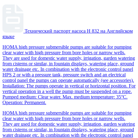
Технический паспорт насоса H 832 на Английском
языке
HOMA high pressure submersible pumps are suitable for pumping
clear water with high pressure from bore holes or narrow wells.
They are used for domestic water supply, irrigation, garden watering
from cisterns or similar, in fountain displays, watering place, ground
water drainage etc. In combination with the electronic control panel
HPS 2 or with a pressure tank, pressure switch and an electrical
control panel the pumps can operate automatically (see accessories).
Installation: The pumps operate in vertical or horizontal position. For
vertical operation in a well the pump must be suspended on a rope.
Pumped medium: Clear water. Max. medium temperature: 35°C.
Operation: Permanent.
HOMA high pressure submersible pumps are suitable for pumping
clear water with high pressure from bore holes or narrow wells.
They are used for domestic water supply, irrigation, garden watering
from cisterns or similar, in fountain displays, watering place, ground
water drainage etc. In combination with the electronic control panel