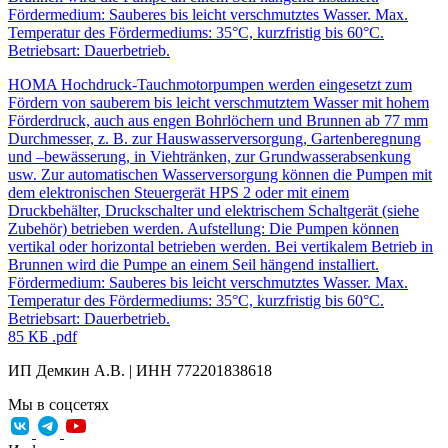
Fördermedium: Sauberes bis leicht verschmutztes Wasser. Max.
Temperatur des Fördermediums: 35°C, kurzfristig bis 60°C.
Betriebsart: Dauerbetrieb.
HOMA Hochdruck-Tauchmotorpumpen werden eingesetzt zum
Fördern von sauberem bis leicht verschmutztem Wasser mit hohem
Förderdruck, auch aus engen Bohrlöchern und Brunnen ab 77 mm
Durchmesser, z. B. zur Hauswasserversorgung, Gartenberegnung
und –bewässerung, in Viehtränken, zur Grundwasserabsenkung
usw. Zur automatischen Wasserversorgung können die Pumpen mit
dem elektronischen Steuergerät HPS 2 oder mit einem
Druckbehälter, Druckschalter und elektrischem Schaltgerät (siehe
Zubehör) betrieben werden. Aufstellung: Die Pumpen können
vertikal oder horizontal betrieben werden. Bei vertikalem Betrieb in
Brunnen wird die Pumpe an einem Seil hängend installiert.
Fördermedium: Sauberes bis leicht verschmutztes Wasser. Max.
Temperatur des Fördermediums: 35°C, kurzfristig bis 60°C.
Betriebsart: Dauerbetrieb.
85 КБ
.pdf
ИП Демкин А.В. | ИНН 772201838618
Мы в соцсетях