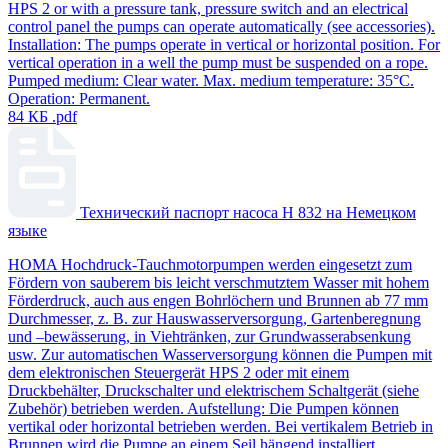
HPS 2 or with a pressure tank, pressure switch and an electrical
control panel the pumps can operate automatically (see accessories).
Installation: The pumps operate in vertical or horizontal position. For
vertical operation in a well the pump must be suspended on a rope.
Pumped medium: Clear water. Max. medium temperature: 35°C.
Operation: Permanent.
84 КБ
.pdf
Технический паспорт насоса H 832 на Немецком
языке
HOMA Hochdruck-Tauchmotorpumpen werden eingesetzt zum
Fördern von sauberem bis leicht verschmutztem Wasser mit hohem
Förderdruck, auch aus engen Bohrlöchern und Brunnen ab 77 mm
Durchmesser, z. B. zur Hauswasserversorgung, Gartenberegnung
und –bewässerung, in Viehtränken, zur Grundwasserabsenkung
usw. Zur automatischen Wasserversorgung können die Pumpen mit
dem elektronischen Steuergerät HPS 2 oder mit einem
Druckbehälter, Druckschalter und elektrischem Schaltgerät (siehe
Zubehör) betrieben werden. Aufstellung: Die Pumpen können
vertikal oder horizontal betrieben werden. Bei vertikalem Betrieb in
Brunnen wird die Pumpe an einem Seil hängend installiert.