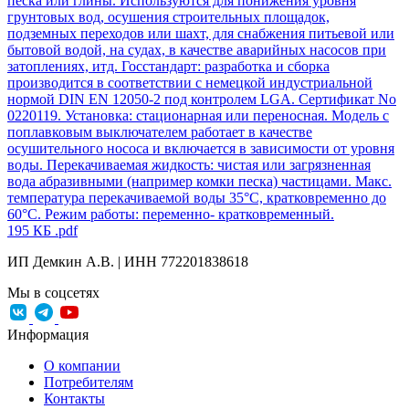
песка или глины. Используются для понижения уровня
грунтовых вод, осушения строительных площадок,
подземных переходов или шахт, для снабжения питьевой или
бытовой водой, на судах, в качестве аварийных насосов при
затоплениях, итд. Госстандарт: разработка и сборка
производится в соответствии с немецкой индустриальной
нормой DIN EN 12050-2 под контролем LGA. Сертификат No
0220119. Установка: стационарная или переносная. Mодель с
поплавковым выключателем работает в качестве
осушительного нососа и включается в зависимости от уровня
воды. Перекачиваемая жидкость: чистая или загрязненная
вода абразивными (например комки песка) частицами. Макс.
температура перекачиваемой воды 35°C, кратковременно до
60°C. Режим работы: переменно- кратковременный.
195 КБ
.pdf
ИП Демкин А.В. | ИНН 772201838618
Мы в соцсетях
Информация
О компании
Потребителям
Контакты