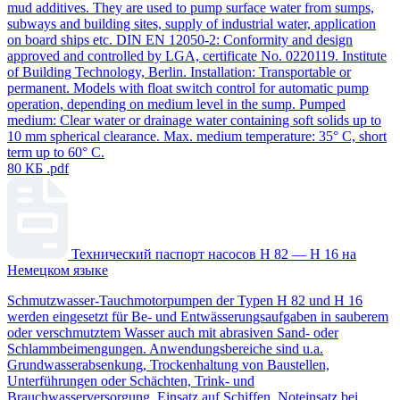
mud additives. They are used to pump surface water from sumps,
subways and building sites, supply of industrial water, application
on board ships etc. DIN EN 12050-2: Conformity and design
approved and controlled by LGA, certificate No. 0220119. Institute
of Building Technology, Berlin. Installation: Transportable or
permanent. Models with float switch control for automatic pump
operation, depending on medium level in the sump. Pumped
medium: Clear water or drainage water containing soft solids up to
10 mm spherical clearance. Max. medium temperature: 35° C, short
term up to 60° C.
80 КБ
.pdf
Технический паспорт насосов H 82 — H 16 на
Немецком языке
Schmutzwasser-Tauchmotorpumpen der Typen H 82 und H 16
werden eingesetzt für Be- und Entwässerungsaufgaben in sauberem
oder verschmutztem Wasser auch mit abrasiven Sand- oder
Schlammbeimengungen. Anwendungsbereiche sind u.a.
Grundwasserabsenkung, Trockenhaltung von Baustellen,
Unterführungen oder Schächten, Trink- und
Brauchwasserversorgung, Einsatz auf Schiffen, Noteinsatz bei