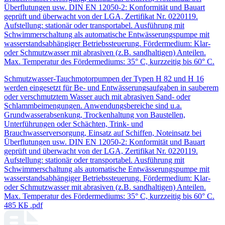
Überflutungen usw. DIN EN 12050-2: Konformität und Bauart
geprüft und überwacht von der LGA, Zertifikat Nr. 0220119.
Aufstellung: stationär oder transportabel. Ausführung mit
Schwimmerschaltung als automatische Entwässerungspumpe mit
wasserstandsabhängiger Betriebssteuerung. Fördermedium: Klar-
oder Schmutzwasser mit abrasiven (z.B. sandhaltigen) Anteilen.
Max. Temperatur des Fördermediums: 35° C, kurzzeitig bis 60° C.
Schmutzwasser-Tauchmotorpumpen der Typen H 82 und H 16
werden eingesetzt für Be- und Entwässerungsaufgaben in sauberem
oder verschmutztem Wasser auch mit abrasiven Sand- oder
Schlammbeimengungen. Anwendungsbereiche sind u.a.
Grundwasserabsenkung, Trockenhaltung von Baustellen,
Unterführungen oder Schächten, Trink- und
Brauchwasserversorgung, Einsatz auf Schiffen, Noteinsatz bei
Überflutungen usw. DIN EN 12050-2: Konformität und Bauart
geprüft und überwacht von der LGA, Zertifikat Nr. 0220119.
Aufstellung: stationär oder transportabel. Ausführung mit
Schwimmerschaltung als automatische Entwässerungspumpe mit
wasserstandsabhängiger Betriebssteuerung. Fördermedium: Klar-
oder Schmutzwasser mit abrasiven (z.B. sandhaltigen) Anteilen.
Max. Temperatur des Fördermediums: 35° C, kurzzeitig bis 60° C.
485 КБ
.pdf