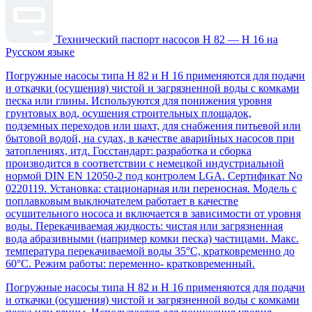
Технический паспорт насосов H 82 — H 16 на
Русском языке
Погружные насосы типа H 82 и H 16 применяются для подачи
и откачки (осушения) чистой и загрязненной воды с комками
песка или глины. Используются для понижения уровня
грунтовых вод, осушения строительных площадок,
подземных переходов или шахт, для снабжения питьевой или
бытовой водой, на судах, в качестве аварийных насосов при
затоплениях, итд. Госстандарт: разработка и сборка
производится в соответствии с немецкой индустриальной
нормой DIN EN 12050-2 под контролем LGA. Сертификат No
0220119. Установка: стационарная или переносная. Mодель с
поплавковым выключателем работает в качестве
осушительного нососа и включается в зависимости от уровня
воды. Перекачиваемая жидкость: чистая или загрязненная
вода абразивными (например комки песка) частицами. Макс.
температура перекачиваемой воды 35°C, кратковременно до
60°C. Режим работы: переменно- кратковременный.
Погружные насосы типа H 82 и H 16 применяются для подачи
и откачки (осушения) чистой и загрязненной воды с комками