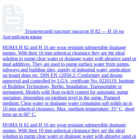
Технический паспорт насосов H 82 — H 16 на
Английском языке
HOMA H 82 and H 16 are wear resistant submersible drainage
pumps. With their 10 mm spherical clearance they are the ideal
solution to pump clear water or drainage water with abrasive sand or
mud additives. They are used to pump surface water from sumps,
subways and building sites, supply of industrial water, application
on board ships etc. DIN EN 12050-2: Conformity and design
approved and controlled by LGA, certificate No. 0220119. Institute
of Building Technology, Berlin. Installation: Transportable or
permanent. Models with float switch control for automatic pump
operation, depending on medium level in the sump. Pumped
medium: Clear water or drainage water containing soft solids up to
10 mm spherical clearance. Max. medium temperature: 35° C, short
term up to 60° C.
HOMA H 82 and H 16 are wear resistant submersible drainage
pumps. With their 10 mm spherical clearance they are the ideal
solution to pump clear water or drainage water with abrasive sand or