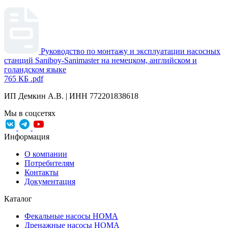
Руководство по монтажу и эксплуатации насосных
станций Saniboy-Sanimaster на немецком, английском и
голандском языке
765 КБ
.pdf
ИП Демкин А.В. | ИНН 772201838618
Мы в соцсетях
Информация
О компании
Потребителям
Контакты
Документация
Каталог
Фекальные насосы HOMA
Дренажные насосы HOMA